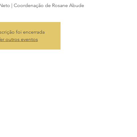
 Neto | Coordenação de Rosane Abude
scrição foi encerrada
er outros eventos