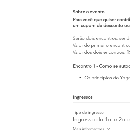
Sobre o evento
Para você que quiser contri
um cupom de desconto ou 
Serão dois encontros, send
Valor do primeiro encontro:
Valor dos dois encontros: R
Encontro 1 - Como se autoc
Os princípios do Yoga
Como praticar quand
Como praticar sem au
Ingressos
Encontro 2 - Como guiar ou
Tipo de ingresso
Revisão do primeiro 
Ingresso do 1o. e 2o 
Como conduzir ou gui
Mais informações
promover profundo r