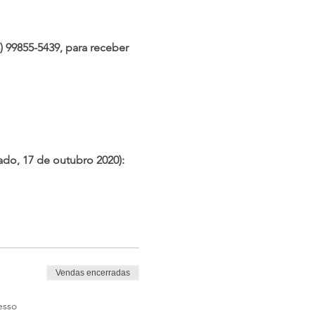
) 99855-5439, para receber
do, 17 de outubro 2020):
bro 2020):
Vendas encerradas
úsicas adequadas para
esso