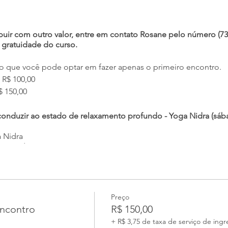
buir com outro valor, entre em contato Rosane pelo número (73
gratuidade do curso.
o que você pode optar em fazer apenas o primeiro encontro.
 R$ 100,00
$ 150,00
onduzir ao estado de relaxamento profundo - Yoga Nidra (sába
 Nidra
o guiado
xílio de alguém guiando
tras pessoas em uma sessão de Yoga Nidra (sábado, 31 de outu
Preço
encontro
encontro
R$ 150,00
ar Yoga Nidra para outras pessoas (técnicas de condução e m
+ R$ 3,75 de taxa de serviço de ingr
elaxamento)