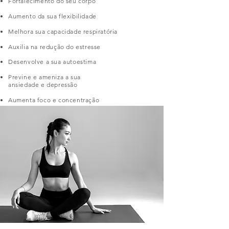
Fortalecimento do seu corpo
Aumento da sua flexibilidade
Melhora sua capacidade respiratória
Auxilia na redução do estresse
Desenvolve a sua autoestima
Previne e ameniza a sua
ansiedade e depressão
Aumenta foco e concentração