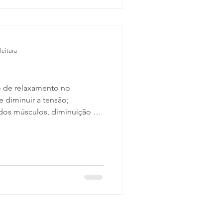
leitura
o de relaxamento no
e diminuir a tensão;
dos músculos, diminuição da
e. No Yoga treinamos o
 corpo e a mente para a
s extras: diminuímos a
 a depressão e melhoramos a
r geral. O que é treinar
cnica, onde desenvolvemos