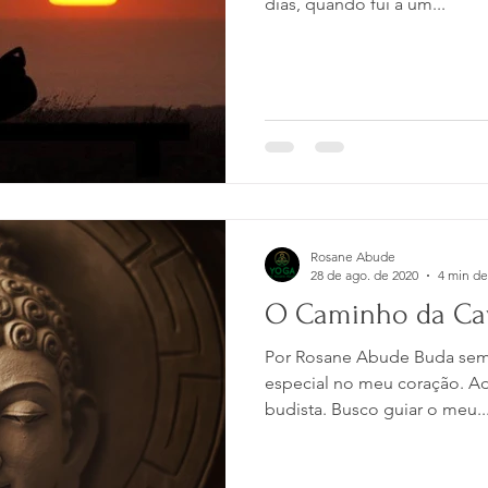
dias, quando fui a um...
Rosane Abude
28 de ago. de 2020
4 min de
O Caminho da Ca
Por Rosane Abude Buda sem
especial no meu coração. Ad
budista. Busco guiar o meu..