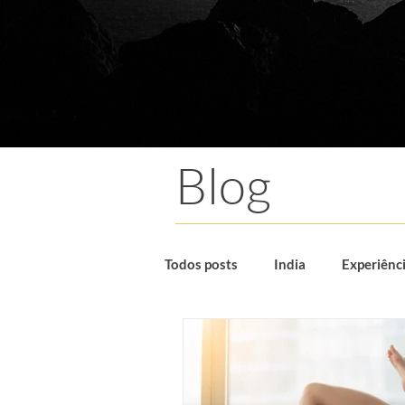
Blog
Todos posts
India
Experiênc
Yoga e Ciência por Cláudia Polet