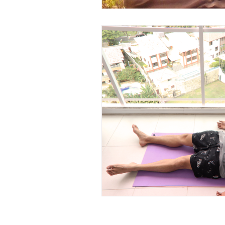
Clube Shanti 2020. Todos os direitos reservados •
Ter
Rosane Abude Eustaquio da Silva - Rua Rio Trobogi, 5