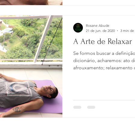
Rosane Abude
21 de jun. de 2020
3 min de 
A Arte de Relaxar
Se formos buscar a definiçã
dicionário, acharemos: ato d
afrouxamento; relaxamento 
fadiga, da dor, da ansiedad
relaxamento para preparar o
meditação e como benefício
fadiga, a dor, a ansiedade,
qualidade do sono e bem esta
relaxamento? Temos uma té
exercícios que irão p
mos e Uso do Site e Política de Privacidade
88 - Piatã - Salvador/Ba