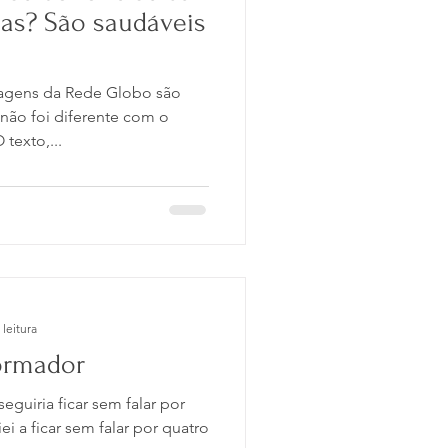
idas? São saudáveis
agens da Rede Globo são
não foi diferente com o
texto,...
 leitura
formador
guiria ficar sem falar por
i a ficar sem falar por quatro