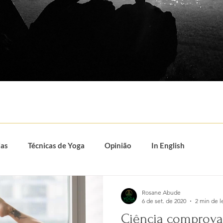
ias
Técnicas de Yoga
Opinião
In English
to
Poesia
Rosane Abude
6 de set. de 2020
2 min de l
Ciência comprova