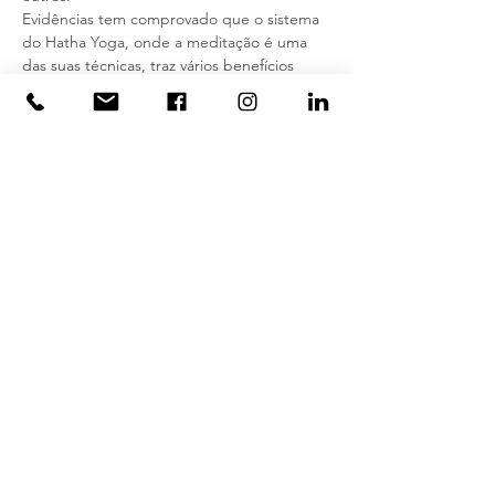
Evidências tem comprovado que o sistema 
do Hatha Yoga, onde a meditação é uma 
das suas técnicas, traz vários benefícios 
psicofísicos, tais como:
Aumenta a atenção
Melhora o aprendizado e a criatividade
Aumenta a percepção de si mesmo
Reduz o nível de estresse e ansiedade
Saiba Mais >
Ingressos
Vendas encerradas
Tipo de ingresso
Aula aberta de Hatha Yoga
Mais informações