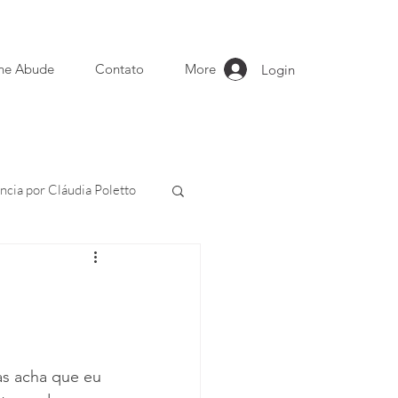
ne Abude
Contato
More
Login
ncia por Cláudia Poletto
as acha que eu 