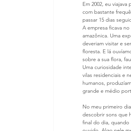
Em 2002, eu viajava p
com bastante frequê
passar 15 dias segui
A empresa ficava no 
amazônica. Uma expe
deveriam visitar e se
floresta. E lá ouvíam
sobre a sua flora, f
Uma curiosidade int
vilas residenciais e
humanos, produzíamo
grande e médio port
No meu primeiro dia 
descobrir sons que 
final do dia, quando
ouvido. Algo nele m