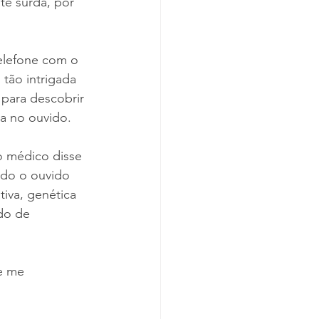
te surda, por 
elefone com o 
tão intrigada 
para descobrir 
ra no ouvido.
 o médico disse 
do o ouvido 
iva, genética 
do de 
e me 