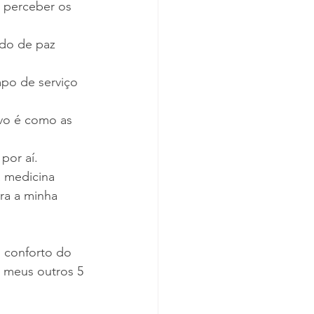
 perceber os 
ndo de paz 
po de serviço 
vo é como as 
por aí.
 medicina 
ra a minha 
 conforto do 
o meus outros 5 