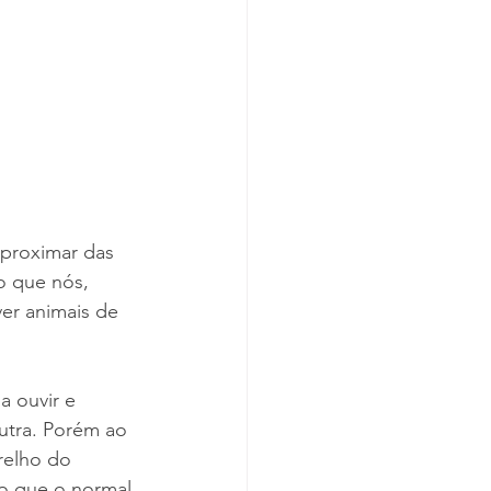
aproximar das 
o que nós, 
er animais de 
a ouvir e 
utra. Porém ao 
relho do 
o que o normal 