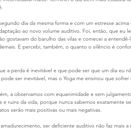
ê.
 segundo dia da mesma forma e com um estresse acima 
daptação ao novo volume auditivo. Foi, então, que eu l
não gostavam do barulho das vilas e comecei a entendê-l
emais. E percebi, também, o quanto o silêncio é confor
e a perda é inevitável e que pode ser que um dia eu nã
pode ser inevitável, mas o Yoga me ensinou que sofrer 
bém, a observamos com equanimidade e sem julgamento
 e ruins da vida, porque nunca sabemos exatamente se
tos serão mais positivas ou mais negativas.
amadurecimento, ser deficiente auditivo não faz mais a