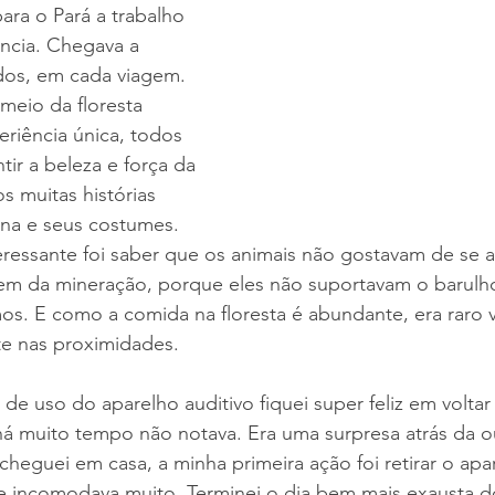
ara o Pará a trabalho 
ncia. Chegava a 
dos, em cada viagem. 
meio da floresta 
riência única, todos 
ntir a beleza e força da 
os muitas histórias 
auna e seus costumes. 
eressante foi saber que os animais não gostavam de se 
 nem da mineração, porque eles não suportavam o barulh
s. E como a comida na floresta é abundante, era raro v
e nas proximidades.
de uso do aparelho auditivo fiquei super feliz em voltar 
há muito tempo não notava. Era uma surpresa atrás da o
 cheguei em casa, a minha primeira ação foi retirar o apa
e incomodava muito. Terminei o dia bem mais exausta d