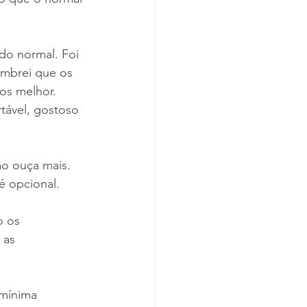
do normal. Foi 
embrei que os 
os melhor. 
tável, gostoso 
o ouça mais. 
é opcional.
 os 
 as 
 mínima 