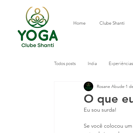
Home
Clube Shanti
Todos posts
India
Experiências
Rosane Abude
1 de
Poesia
O que eu
Eu sou surda!
Se você colocou um 