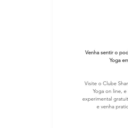
Venha sentir o po
Yoga em
Visite o Clube Shan
Yoga on line, 
experimental gratui
e 
venha prati