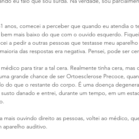
ando eu falo que sou surda. Na verdade, sou parcialmen
1 anos, comecei a perceber que quando eu atendia o t
a bem mais baixo do que com o ouvido esquerdo. Fiquei 
ei a pedir a outras pessoas que testasse meu aparelho 
maioria das respostas era negativa. Pensei, pode ser ce
 médico para tirar a tal cera. Realmente tinha cera, mas
uma grande chance de ser Ortoesclerose Precoce, quan
do do que o restante do corpo. É uma doença degenerat
um susto danado e entrei, durante um tempo, em um esta
o.
 mais ouvindo direito as pessoas, voltei ao médico, qu
aparelho auditivo.