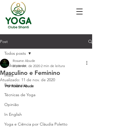
Post
Todos posts
Rosane Abude
Todos posts
28 de set. de 2020
2 min de leitura
Masculino e Feminino
India
Atualizado:
11 de nov. de 2020
Experiências
Por Rosane Abude
Técnicas de Yoga
Opinião
In English
Yoga e Ciência por Cláudia Poletto