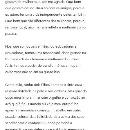
gostam de mulheres, e isso me agrada. Que bom 
que gostam de socializar só com os amigos, porque 
eu adoro ter uma vida independente deles também. 
Que bom que são diferentes das mulheres, porque 
se fosse igual, não me faria refletir e melhorar como 
pessoa.
Nós, que somos pais e mães, ou educadores e 
educadoras, temos uma responsabilidade grande na 
formação desses homens e mulheres do futuro. 
Aliás, temos o poder de transformá-los em quem 
quisermos que sejam ou quase isso.
Como mãe, tenho dois filhos homens e sinto essa 
responsabilidade na pele e nos ombros. Mas quando 
ouço meu filho afirmar com orgulho e convicção ao 
avô que é fiel. Quando eu vejo meu outro filho 
apoiar a namorada a conseguir trabalho em outro 
estado, colocando a felicidade dela acima dos seus 
sentimentos e vontade. Quando percebo a 
indignação de um deles sobre a atitude animalesca 