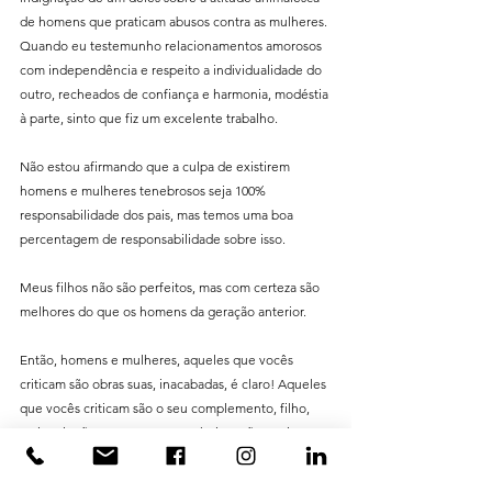
de homens que praticam abusos contra as mulheres. 
Quando eu testemunho relacionamentos amorosos 
com independência e respeito a individualidade do 
outro, recheados de confiança e harmonia, modéstia 
à parte, sinto que fiz um excelente trabalho.
Não estou afirmando que a culpa de existirem 
homens e mulheres tenebrosos seja 100% 
responsabilidade dos pais, mas temos uma boa 
percentagem de responsabilidade sobre isso.
Meus filhos não são perfeitos, mas com certeza são 
melhores do que os homens da geração anterior.
Então, homens e mulheres, aqueles que vocês 
criticam são obras suas, inacabadas, é claro! Aqueles 
que vocês criticam são o seu complemento, filho, 
amigo, irmão, amante, companheiro. Não apoiem 
essa rivalidade, nem de brincadeira. Aprendam a 
olhar o outro com olhos de criança que tudo capta, 