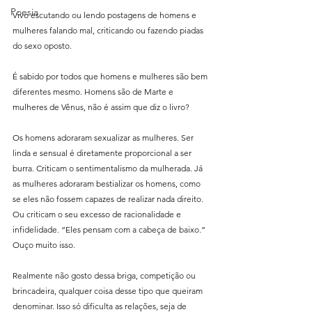
Poesia
Vivo escutando ou lendo postagens de homens e 
mulheres falando mal, criticando ou fazendo piadas 
do sexo oposto.
É sabido por todos que homens e mulheres são bem 
diferentes mesmo. Homens são de Marte e 
mulheres de Vênus, não é assim que diz o livro?
Os homens adoraram sexualizar as mulheres. Ser 
linda e sensual é diretamente proporcional a ser 
burra. Criticam o sentimentalismo da mulherada. Já 
as mulheres adoraram bestializar os homens, como 
se eles não fossem capazes de realizar nada direito. 
Ou criticam o seu excesso de racionalidade e 
infidelidade. “Eles pensam com a cabeça de baixo.” 
Ouço muito isso.
Realmente não gosto dessa briga, competição ou 
brincadeira, qualquer coisa desse tipo que queiram 
denominar. Isso só dificulta as relações, seja de 