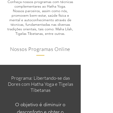
Conheça nossos programas com técnicas
complementares ao Hatha Yoga.
Nossos parceiros, assim como nós,
promovem bem-estar, saúde física e
mental e autoconhecimento através de
técnicas, fundamentadas nas diversas
tradições orientais, tais como: Maha Lilah,
Tigelas Tibetanas, entre outras.
Nossos Programas Online
Programa: Libertando-se das
Dores com Hatha Yoga e Tigelas
Tibetanas
O objetivo é diminuir o
desconforto e obter o